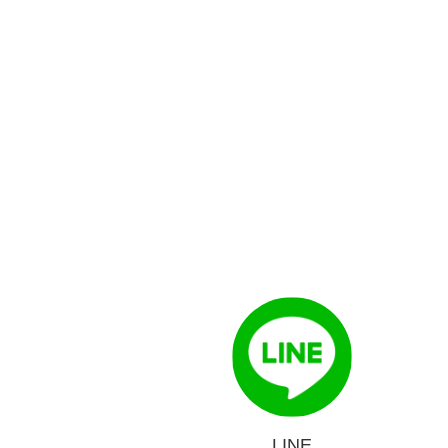
ビ
ゲ
ー
シ
ョ
ン
LINE