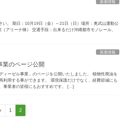
新着情報
い。 期日：10月19日（金）～21日（日）場所：奥武山運動公
館（アリーナ棟） 交通手段：出来るだけ沖縄都市モノレール、
新着情報
事業のページ公開
ディーゼル事業」のページを公開いたしました。 植物性廃油を
再利用する事ができます。 環境保護だけでなく、経費節減にも
事業者の皆様にもおすすめです。 […]
固
固
«
1
2
定
定
ペ
ペ
ー
ー