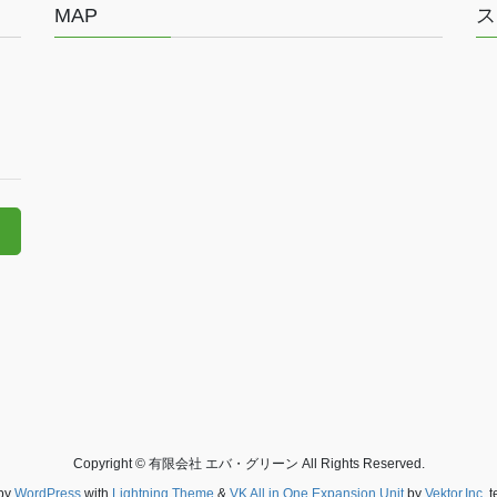
MAP
ス
Copyright © 有限会社 エバ・グリーン All Rights Reserved.
by
WordPress
with
Lightning Theme
&
VK All in One Expansion Unit
by
Vektor,Inc.
t