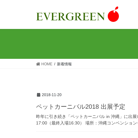
コ
ナ
ン
ビ
テ
ゲ
ン
ー
ツ
シ
へ
ョ
ス
ン
キ
に
ッ
移
HOME
新着情報
プ
動
2018-11-20
ペットカーニバル2018 出展予定
昨年に引き続き「ペットカーニバル in 沖縄」に出展いた
17:00（最終入場16:30） 場所：沖縄コンベンショ