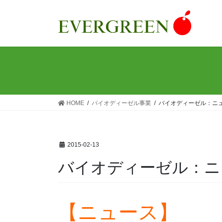
コ
ナ
ン
ビ
テ
ゲ
ン
ー
ツ
シ
へ
ョ
ス
ン
キ
に
ッ
移
HOME
バイオディーゼル事業
バイオディーゼル：ニ
プ
動
2015-02-13
バイオディーゼル：ニ
【ニュース】