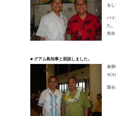
をし
バイ
た。
先生
■ グアム島知事と面談しました。
来県
ゼル
国を